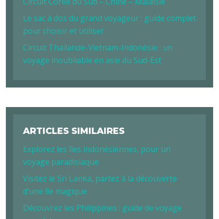
Circuit Corée du Sud – Chine – Malaisie
Le sac à dos du grand voyageur : guide complet
pour choisir et utiliser
Circuit Thaïlande-Vietnam-Indonésie : un
voyage inoubliable en asie du Sud-Est
ARTICLES SIMILAIRES
Explorez les îles indonésiennes, pour un
voyage paradisiaque
Visitez le Sri Lanka, partez à la découverte
d’une île magique
Découvrez les Philippines : guide de voyage