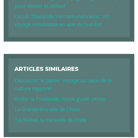
pour choisir et utiliser
Circuit Thaïlande-Vietnam-Indonésie : un
voyage inoubliable en asie du Sud-Est
ARTICLES SIMILAIRES
Découvrez le Japon : voyage au cœur de la
culture nippone
Visiter la Thaïlande : notre guide ultime
La Grande Muraille de Chine
Taj Mahal, la merveille de l’Inde