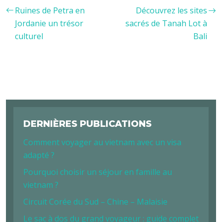
Ruines de Petra en
Découvrez les sites
Jordanie un trésor
sacrés de Tanah Lot à
culturel
Bali
DERNIÈRES PUBLICATIONS
Comment voyager au vietnam avec un visa
adapté ?
Pourquoi choisir un séjour en famille au
vietnam ?
Circuit Corée du Sud – Chine – Malaisie
Le sac à dos du grand voyageur : guide complet