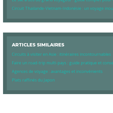
Circuit Thaïlande-Vietnam-Indonésie : un voyage inou
ARTICLES SIMILAIRES
Circuits à visiter en Asie : itinéraires incontournables
Faire un road-trip multi-pays : guide pratique et conse
Agences de voyage : avantages et inconvénients
Plats raffinés du Japon