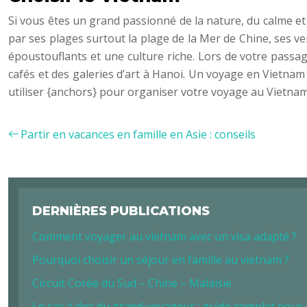
Si vous êtes un grand passionné de la nature, du calme et 
par ses plages surtout la plage de la Mer de Chine, ses ve
époustouflants et une culture riche. Lors de votre passa
cafés et des galeries d’art à Hanoi. Un voyage en Vietnam
utiliser {anchors} pour organiser votre voyage au Vietnam
Partir en vacances en famille en Asie : conseils
DERNIÈRES PUBLICATIONS
Comment voyager au vietnam avec un visa adapté ?
Pourquoi choisir un séjour en famille au vietnam ?
Circuit Corée du Sud – Chine – Malaisie
Le sac à dos du grand voyageur : guide complet pour ch